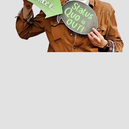
Her handler det
om
menneskene
bak prosjektene
mine – det vil si meg,
Frank-
Thomas
Du finner et løpende arkiv over
det jeg jobber med
, det jeg
har lært (av og til på den harde måten), og det som føles
verdt å dele
akkurat nå.