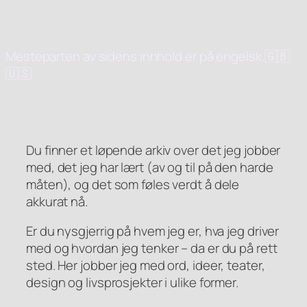
Kanskje du er her med hensikt
. Kanskje du bare snublet
innom. Uansett – ta en titt rundt. Se hva som passer.
Mesteparten av sidens innhold er på engelsk.🇬🇧
🇺🇸
Du finner et løpende arkiv over det jeg jobber
med, det jeg har lært (av og til på den harde
måten), og det som føles verdt å dele
akkurat nå.
Er du nysgjerrig på hvem jeg er, hva jeg driver
med og hvordan jeg tenker – da er du på rett
sted. Her jobber jeg med ord, ideer, teater,
design og livsprosjekter i ulike former.